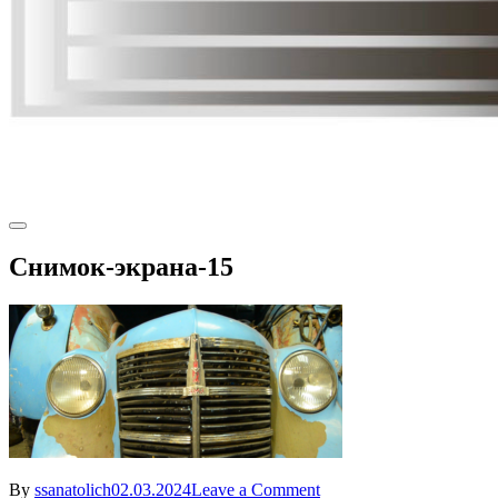
Снимок-экрана-15
on
By
ssanatolich
02.03.2024
Leave a Comment