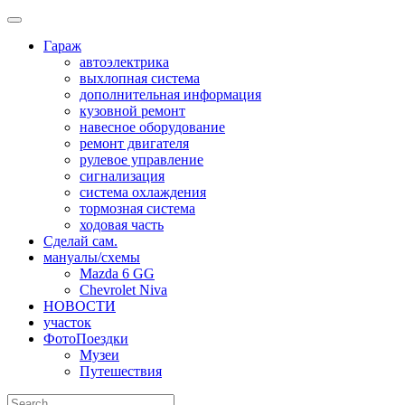
Skip
to
Гараж
content
автоэлектрика
выхлопная система
дополнительная информация
кузовной ремонт
навесное оборудование
ремонт двигателя
рулевое управление
сигнализация
система охлаждения
тормозная система
ходовая часть
Сделай сам.
мануалы/схемы
Mazda 6 GG
Chevrolet Niva
НОВОСТИ
участок
ФотоПоездки
Музеи
Путешествия
Search