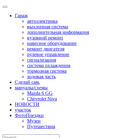
Skip
to
Гараж
content
автоэлектрика
выхлопная система
дополнительная информация
кузовной ремонт
навесное оборудование
ремонт двигателя
рулевое управление
сигнализация
система охлаждения
тормозная система
ходовая часть
Сделай сам.
мануалы/схемы
Mazda 6 GG
Chevrolet Niva
НОВОСТИ
участок
ФотоПоездки
Музеи
Путешествия
Search