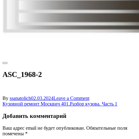
ASC_1968-2
on
By
ssanatolich
02.03.2024
Leave a Comment
Навигация
ASC_1968-
Кузовной ремонт Москвич 401.Разбор кузова. Часть 1
2
по
Добавить комментарий
записям
Ваш адрес email не будет опубликован.
Обязательные поля
помечены
*