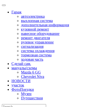
Skip
to
Гараж
content
автоэлектрика
выхлопная система
дополнительная информация
кузовной ремонт
навесное оборудование
ремонт двигателя
рулевое управление
сигнализация
система охлаждения
тормозная система
ходовая часть
Сделай сам.
мануалы/схемы
Mazda 6 GG
Chevrolet Niva
НОВОСТИ
участок
ФотоПоездки
Музеи
Путешествия
Search