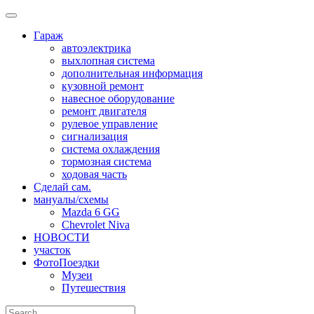
Skip
to
Гараж
content
автоэлектрика
выхлопная система
дополнительная информация
кузовной ремонт
навесное оборудование
ремонт двигателя
рулевое управление
сигнализация
система охлаждения
тормозная система
ходовая часть
Сделай сам.
мануалы/схемы
Mazda 6 GG
Chevrolet Niva
НОВОСТИ
участок
ФотоПоездки
Музеи
Путешествия
Search