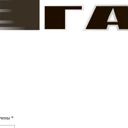
ечены
*