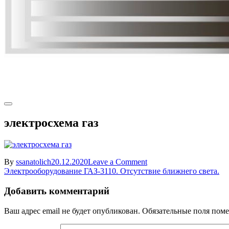
электросхема газ
on
By
ssanatolich
20.12.2020
Leave a Comment
Навигация
электросхема
Электрооборудование ГАЗ-3110. Отсутствие ближнего света.
газ
по
Добавить комментарий
записям
Ваш адрес email не будет опубликован.
Обязательные поля пом