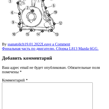
on
By
ssanatolich
19.01.2022
Leave a Comment
Навигация
skhema
Финальная часть по двигателю. Сборка L813 Mazda 6GG.
ustanovki
по
perednej
Добавить комментарий
записям
kryshki
dvigatelya
Ваш адрес email не будет опубликован.
Обязательные поля
Mazda
помечены
*
6
Комментарий
*