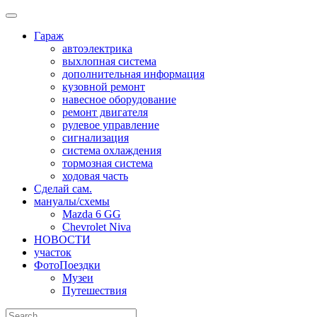
Skip
to
Гараж
content
автоэлектрика
выхлопная система
дополнительная информация
кузовной ремонт
навесное оборудование
ремонт двигателя
рулевое управление
сигнализация
система охлаждения
тормозная система
ходовая часть
Сделай сам.
мануалы/схемы
Mazda 6 GG
Chevrolet Niva
НОВОСТИ
участок
ФотоПоездки
Музеи
Путешествия
Search