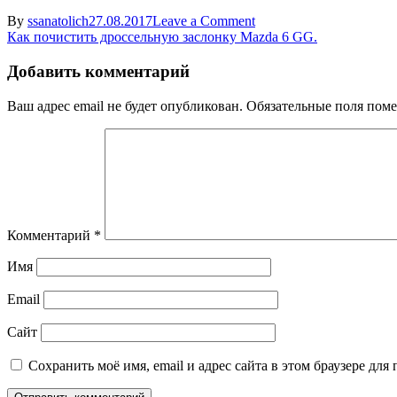
on
By
ssanatolich
27.08.2017
Leave a Comment
Навигация
DSCN9987
Как почистить дроссельную заслонку Mazda 6 GG.
по
Добавить комментарий
записям
Ваш адрес email не будет опубликован.
Обязательные поля пом
Комментарий
*
Имя
Email
Сайт
Сохранить моё имя, email и адрес сайта в этом браузере д