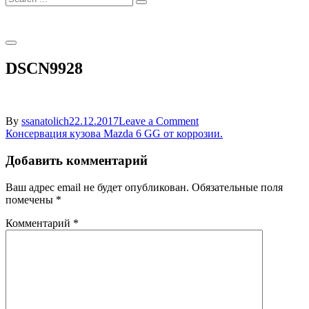
for:
DSCN9928
on
By
ssanatolich
22.12.2017
Leave a Comment
Навигация
DSCN9928
Консервация кузова Mazda 6 GG от коррозии.
по
Добавить комментарий
записям
Ваш адрес email не будет опубликован.
Обязательные поля
помечены
*
Комментарий
*