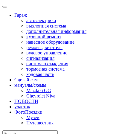
Skip
to
Гараж
content
автоэлектрика
выхлопная система
дополнительная информация
кузовной ремонт
навесное оборудование
ремонт двигателя
рулевое управление
сигнализация
система охлаждения
тормозная система
ходовая часть
Сделай сам.
мануалы/схемы
Mazda 6 GG
Chevrolet Niva
НОВОСТИ
участок
ФотоПоездки
Музеи
Путешествия
Search