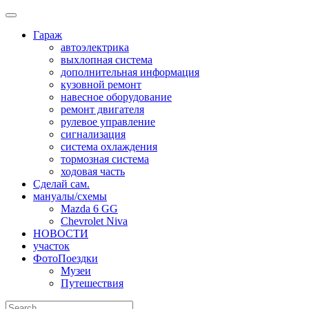
Skip
to
Гараж
content
автоэлектрика
выхлопная система
дополнительная информация
кузовной ремонт
навесное оборудование
ремонт двигателя
рулевое управление
сигнализация
система охлаждения
тормозная система
ходовая часть
Сделай сам.
мануалы/схемы
Mazda 6 GG
Chevrolet Niva
НОВОСТИ
участок
ФотоПоездки
Музеи
Путешествия
Search