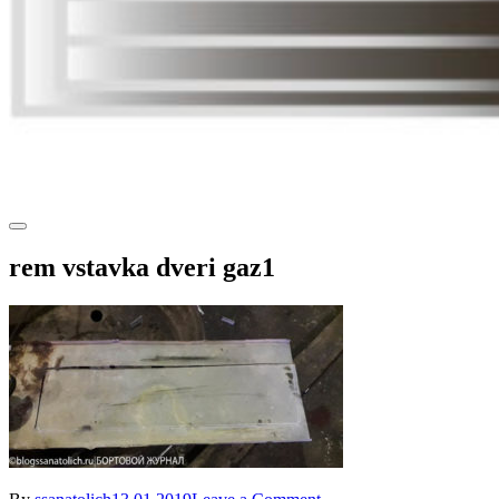
rem vstavka dveri gaz1
on