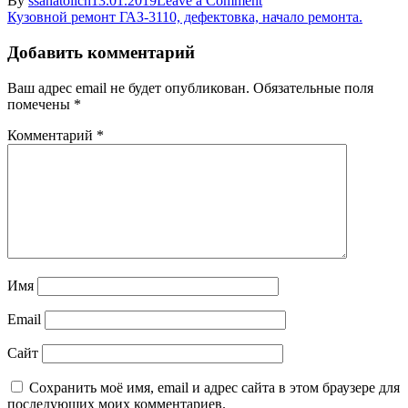
By
ssanatolich
13.01.2019
Leave a Comment
Навигация
rem
Кузовной ремонт ГАЗ-3110, дефектовка, начало ремонта.
vstavka
по
dveri
Добавить комментарий
записям
gaz1
Ваш адрес email не будет опубликован.
Обязательные поля
помечены
*
Комментарий
*
Имя
Email
Сайт
Сохранить моё имя, email и адрес сайта в этом браузере для
последующих моих комментариев.