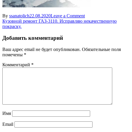
on
By
ssanatolich
22.08.2020
Leave a Comment
Навигация
podnyalo
Кузовной ремонт ГАЗ-3110. Исправляю некачественную
krasku
покраску.
по
na
записям
avto2
Добавить комментарий
Ваш адрес email не будет опубликован.
Обязательные поля
помечены
*
Комментарий
*
Имя
Email