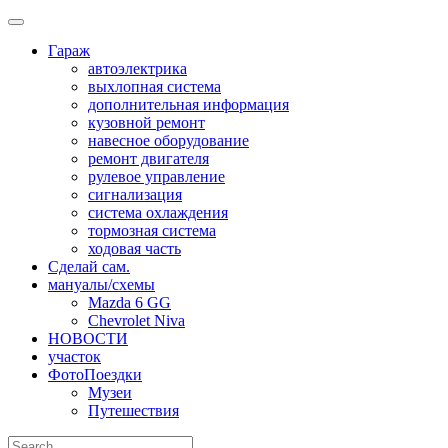
Skip
to
Гараж
content
автоэлектрика
выхлопная система
дополнительная информация
кузовной ремонт
навесное оборудование
ремонт двигателя
рулевое управление
сигнализация
система охлаждения
тормозная система
ходовая часть
Сделай сам.
мануалы/схемы
Mazda 6 GG
Chevrolet Niva
НОВОСТИ
участок
ФотоПоездки
Музеи
Путешествия
Search