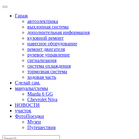
Skip
to
Гараж
content
автоэлектрика
выхлопная система
дополнительная информация
кузовной ремонт
навесное оборудование
ремонт двигателя
рулевое управление
сигнализация
система охлаждения
тормозная система
ходовая часть
Сделай сам.
мануалы/схемы
Mazda 6 GG
Chevrolet Niva
НОВОСТИ
участок
ФотоПоездки
Музеи
Путешествия
Search