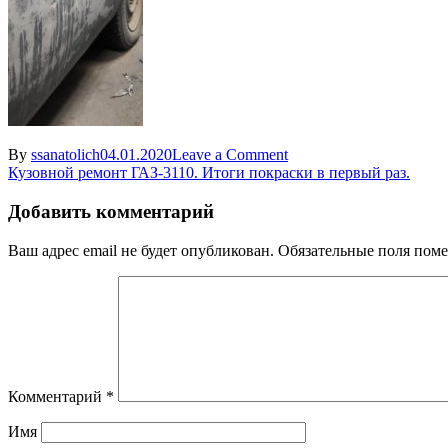
on
By
ssanatolich
04.01.2020
Leave a Comment
Навигация
подготовка
Кузовной ремонт ГАЗ-3110. Итоги покраски в первый раз.
кузова
по
Добавить комментарий
записям
Ваш адрес email не будет опубликован.
Обязательные поля пом
Комментарий
*
Имя