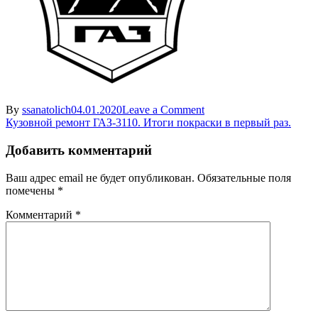
on
By
ssanatolich
04.01.2020
Leave a Comment
Навигация
покраска
Кузовной ремонт ГАЗ-3110. Итоги покраски в первый раз.
газ
по
в
Добавить комментарий
записям
гараже
Ваш адрес email не будет опубликован.
Обязательные поля
помечены
*
Комментарий
*