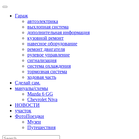
Skip
to
Гараж
content
автоэлектрика
выхлопная система
дополнительная информация
кузовной ремонт
навесное оборудование
ремонт двигателя
рулевое управление
сигнализация
система охлаждения
тормозная система
ходовая часть
Сделай сам.
мануалы/схемы
Mazda 6 GG
Chevrolet Niva
НОВОСТИ
участок
ФотоПоездки
Музеи
Путешествия
Search