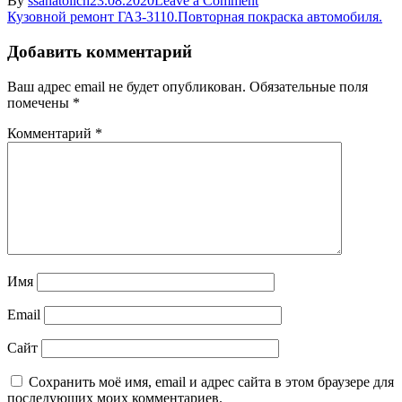
By
ssanatolich
23.08.2020
Leave a Comment
Навигация
pokraska
Кузовной ремонт ГАЗ-3110.Повторная покраска автомобиля.
elementa4
по
Добавить комментарий
записям
Ваш адрес email не будет опубликован.
Обязательные поля
помечены
*
Комментарий
*
Имя
Email
Сайт
Сохранить моё имя, email и адрес сайта в этом браузере для
последующих моих комментариев.