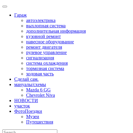
Skip
to
Гараж
content
автоэлектрика
выхлопная система
дополнительная информация
кузовной ремонт
навесное оборудование
ремонт двигателя
рулевое управление
сигнализация
система охлаждения
тормозная система
ходовая часть
Сделай сам.
мануалы/схемы
Mazda 6 GG
Chevrolet Niva
НОВОСТИ
участок
ФотоПоездки
Музеи
Путешествия
Search