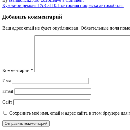
By
ssanatolich
23.08.2020
Leave a Comment
Навигация
pokraska
Кузовной ремонт ГАЗ-3110.Повторная покраска автомобиля.
elementa9
по
Добавить комментарий
записям
Ваш адрес email не будет опубликован.
Обязательные поля пом
Комментарий
*
Имя
Email
Сайт
Сохранить моё имя, email и адрес сайта в этом браузере д