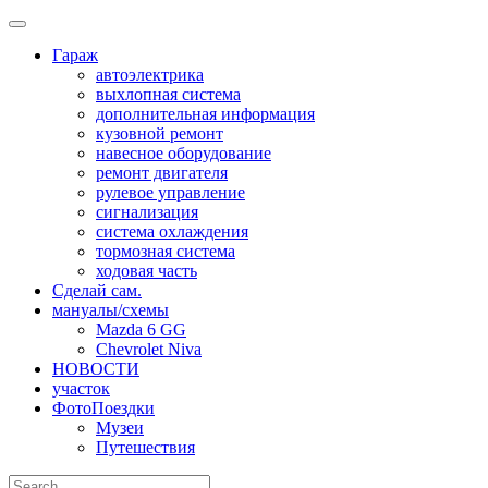
Skip
to
Гараж
content
автоэлектрика
выхлопная система
дополнительная информация
кузовной ремонт
навесное оборудование
ремонт двигателя
рулевое управление
сигнализация
система охлаждения
тормозная система
ходовая часть
Сделай сам.
мануалы/схемы
Mazda 6 GG
Chevrolet Niva
НОВОСТИ
участок
ФотоПоездки
Музеи
Путешествия
Search