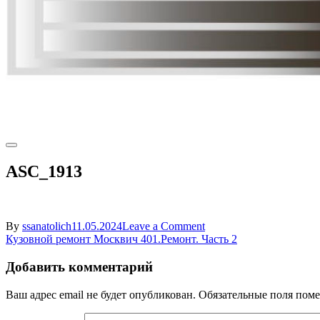
ASC_1913
on
By
ssanatolich
11.05.2024
Leave a Comment
Навигация
ASC_1913
Кузовной ремонт Москвич 401.Ремонт. Часть 2
по
Добавить комментарий
записям
Ваш адрес email не будет опубликован.
Обязательные поля пом