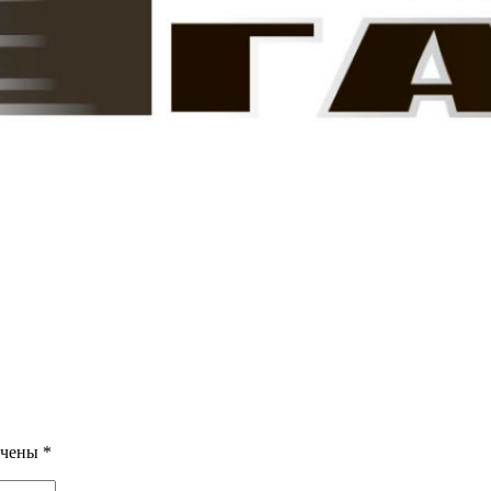
ечены
*