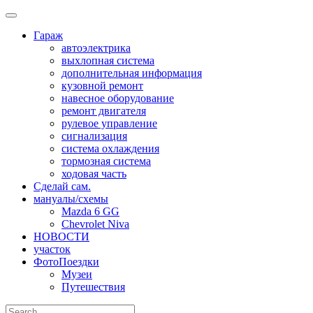
Skip
to
Гараж
content
автоэлектрика
выхлопная система
дополнительная информация
кузовной ремонт
навесное оборудование
ремонт двигателя
рулевое управление
сигнализация
система охлаждения
тормозная система
ходовая часть
Сделай сам.
мануалы/схемы
Mazda 6 GG
Chevrolet Niva
НОВОСТИ
участок
ФотоПоездки
Музеи
Путешествия
Search