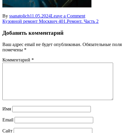
on
By
ssanatolich
11.05.2024
Leave a Comment
Навигация
ASC_1977-
Кузовной ремонт Москвич 401.Ремонт. Часть 2
2
по
Добавить комментарий
записям
Ваш адрес email не будет опубликован.
Обязательные поля
помечены
*
Комментарий
*
Имя
Email
Сайт