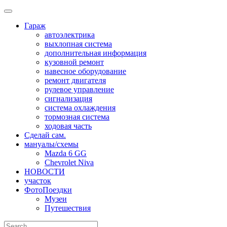
Skip
to
Гараж
content
автоэлектрика
выхлопная система
дополнительная информация
кузовной ремонт
навесное оборудование
ремонт двигателя
рулевое управление
сигнализация
система охлаждения
тормозная система
ходовая часть
Сделай сам.
мануалы/схемы
Mazda 6 GG
Chevrolet Niva
НОВОСТИ
участок
ФотоПоездки
Музеи
Путешествия
Search