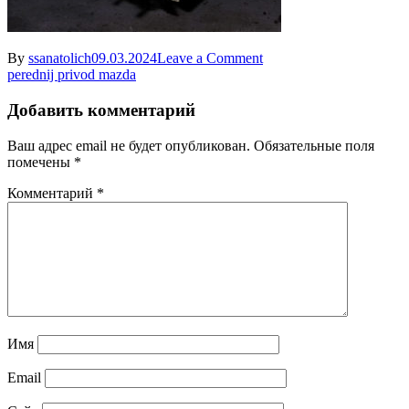
on
By
ssanatolich
09.03.2024
Leave a Comment
Навигация
perednij
perednij privod mazda
privod
по
mazda
Добавить комментарий
записям
Ваш адрес email не будет опубликован.
Обязательные поля
помечены
*
Комментарий
*
Имя
Email