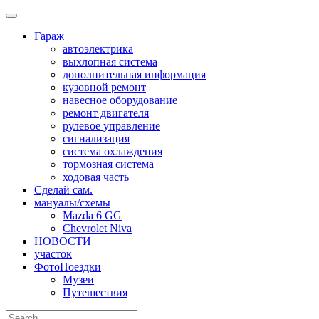
Skip
to
Гараж
content
автоэлектрика
выхлопная система
дополнительная информация
кузовной ремонт
навесное оборудование
ремонт двигателя
рулевое управление
сигнализация
система охлаждения
тормозная система
ходовая часть
Сделай сам.
мануалы/схемы
Mazda 6 GG
Chevrolet Niva
НОВОСТИ
участок
ФотоПоездки
Музеи
Путешествия
Search