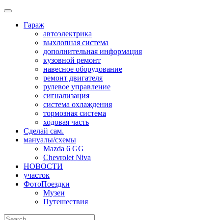
Skip
to
Гараж
content
автоэлектрика
выхлопная система
дополнительная информация
кузовной ремонт
навесное оборудование
ремонт двигателя
рулевое управление
сигнализация
система охлаждения
тормозная система
ходовая часть
Сделай сам.
мануалы/схемы
Mazda 6 GG
Chevrolet Niva
НОВОСТИ
участок
ФотоПоездки
Музеи
Путешествия
Search