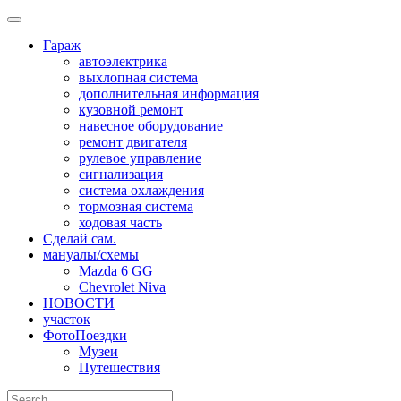
Skip
to
Гараж
content
автоэлектрика
выхлопная система
дополнительная информация
кузовной ремонт
навесное оборудование
ремонт двигателя
рулевое управление
сигнализация
система охлаждения
тормозная система
ходовая часть
Сделай сам.
мануалы/схемы
Mazda 6 GG
Chevrolet Niva
НОВОСТИ
участок
ФотоПоездки
Музеи
Путешествия
Search