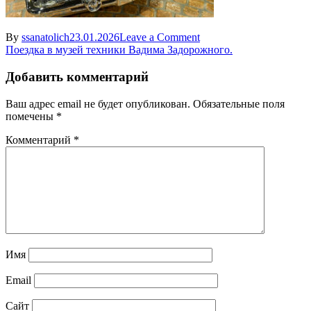
on
By
ssanatolich
23.01.2026
Leave a Comment
Навигация
https
Поездка в музей техники Вадима Задорожного.
—
по
valdaygarage.ru-
Добавить комментарий
записям
rage.ru
—
Ваш адрес email не будет опубликован.
Обязательные поля
43
помечены
*
Комментарий
*
Имя
Email
Сайт