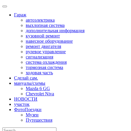
Skip
to
Гараж
content
автоэлектрика
выхлопная система
дополнительная информация
кузовной ремонт
навесное оборудование
ремонт двигателя
рулевое управление
сигнализация
система охлаждения
тормозная система
ходовая часть
Сделай сам.
мануалы/схемы
Mazda 6 GG
Chevrolet Niva
НОВОСТИ
участок
ФотоПоездки
Музеи
Путешествия
Search