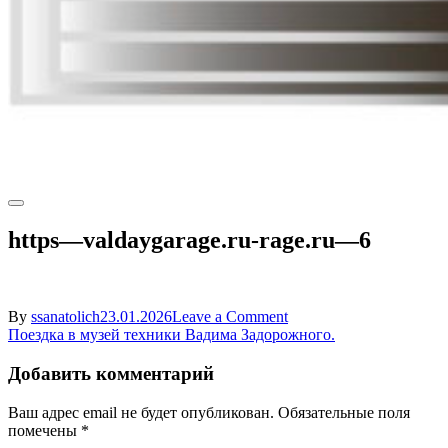
https—valdaygarage.ru-rage.ru—6
on
By
ssanatolich
23.01.2026
Leave a Comment
Навигация
https
Поездка в музей техники Вадима Задорожного.
—
по
valdaygarage.ru-
Добавить комментарий
записям
rage.ru
—
Ваш адрес email не будет опубликован.
Обязательные поля
6
помечены
*