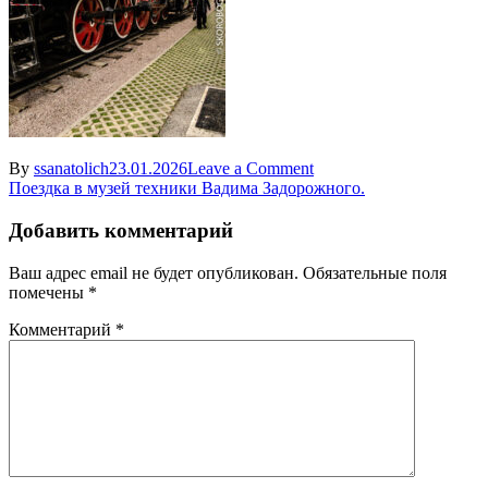
on
By
ssanatolich
23.01.2026
Leave a Comment
Навигация
https
Поездка в музей техники Вадима Задорожного.
—
по
valdaygarage.ru-
Добавить комментарий
записям
rage.ru
—
Ваш адрес email не будет опубликован.
Обязательные поля
77
помечены
*
Комментарий
*