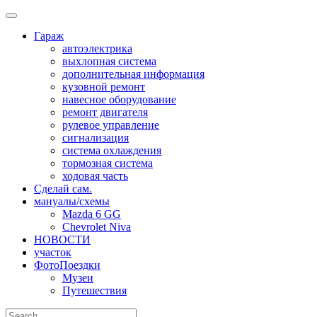
Skip
to
Гараж
content
автоэлектрика
выхлопная система
дополнительная информация
кузовной ремонт
навесное оборудование
ремонт двигателя
рулевое управление
сигнализация
система охлаждения
тормозная система
ходовая часть
Сделай сам.
мануалы/схемы
Mazda 6 GG
Chevrolet Niva
НОВОСТИ
участок
ФотоПоездки
Музеи
Путешествия
Search