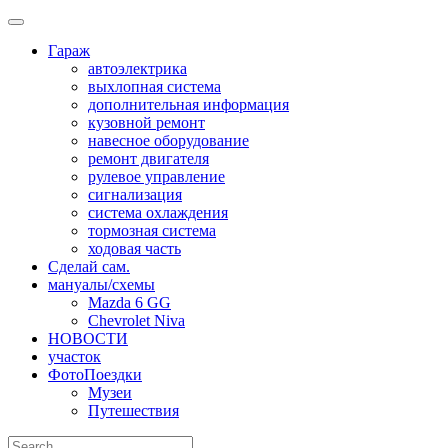
Skip
to
Гараж
content
автоэлектрика
выхлопная система
дополнительная информация
кузовной ремонт
навесное оборудование
ремонт двигателя
рулевое управление
сигнализация
система охлаждения
тормозная система
ходовая часть
Сделай сам.
мануалы/схемы
Mazda 6 GG
Chevrolet Niva
НОВОСТИ
участок
ФотоПоездки
Музеи
Путешествия
Search