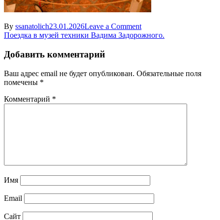
on
By
ssanatolich
23.01.2026
Leave a Comment
Навигация
https
Поездка в музей техники Вадима Задорожного.
—
по
valdaygarage.ru-
Добавить комментарий
записям
rage.ru
—
Ваш адрес email не будет опубликован.
Обязательные поля
8
помечены
*
Комментарий
*
Имя
Email
Сайт