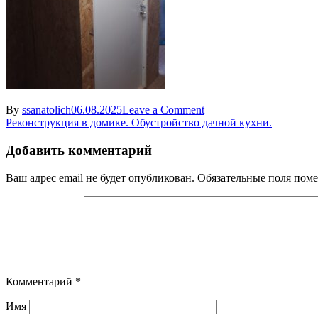
on
By
ssanatolich
06.08.2025
Leave a Comment
Навигация
Exif_JPEG_420
Реконструкция в домике. Обустройство дачной кухни.
по
Добавить комментарий
записям
Ваш адрес email не будет опубликован.
Обязательные поля пом
Комментарий
*
Имя