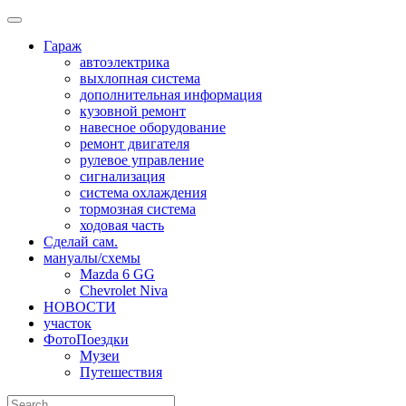
Skip
to
Гараж
content
автоэлектрика
выхлопная система
дополнительная информация
кузовной ремонт
навесное оборудование
ремонт двигателя
рулевое управление
сигнализация
система охлаждения
тормозная система
ходовая часть
Сделай сам.
мануалы/схемы
Mazda 6 GG
Chevrolet Niva
НОВОСТИ
участок
ФотоПоездки
Музеи
Путешествия
Search