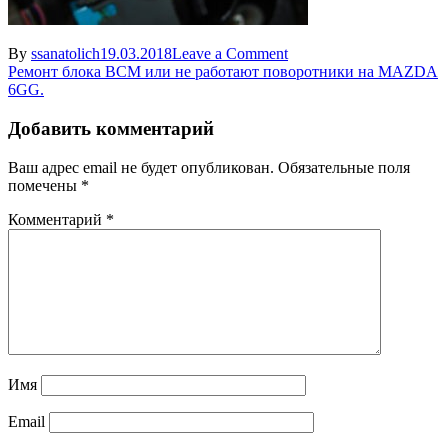
on
By
ssanatolich
19.03.2018
Leave a Comment
Навигация
20180318-
Ремонт блока BCM или не работают поворотники на MAZDA
ASC_5266
6GG.
по
записям
Добавить комментарий
Ваш адрес email не будет опубликован.
Обязательные поля
помечены
*
Комментарий
*
Имя
Email