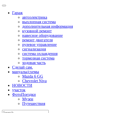
Skip
to
Гараж
content
автоэлектрика
выхлопная система
дополнительная информация
кузовной ремонт
навесное оборудование
ремонт двигателя
рулевое управление
сигнализация
система охлаждения
тормозная система
ходовая часть
Сделай сам.
мануалы/схемы
Mazda 6 GG
Chevrolet Niva
НОВОСТИ
участок
ФотоПоездки
Музеи
Путешествия
Search