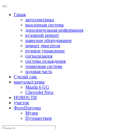
Skip
to
Гараж
content
автоэлектрика
выхлопная система
дополнительная информация
кузовной ремонт
навесное оборудование
ремонт двигателя
рулевое управление
сигнализация
система охлаждения
тормозная система
ходовая часть
Сделай сам.
мануалы/схемы
Mazda 6 GG
Chevrolet Niva
НОВОСТИ
участок
ФотоПоездки
Музеи
Путешествия
Search