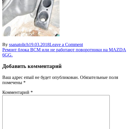
on
By
ssanatolich
19.03.2018
Leave a Comment
Навигация
20180318-
Ремонт блока BCM или не работают поворотники на MAZDA
ASC_5273
6GG.
по
записям
Добавить комментарий
Ваш адрес email не будет опубликован.
Обязательные поля
помечены
*
Комментарий
*