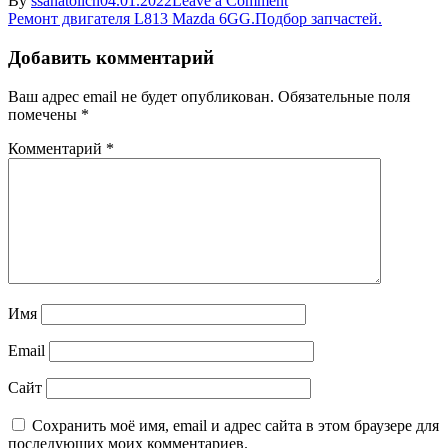
By
ssanatolich
04.01.2022
Leave a Comment
Навигация
komplekt
Ремонт двигателя L813 Mazda 6GG.Подбор запчастей.
GRM
по
dlya
Добавить комментарий
записям
Mazda
6
Ваш адрес email не будет опубликован.
Обязательные поля
помечены
*
Комментарий
*
Имя
Email
Сайт
Сохранить моё имя, email и адрес сайта в этом браузере для
последующих моих комментариев.