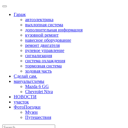
Skip
to
Гараж
content
автоэлектрика
выхлопная система
дополнительная информация
кузовной ремонт
навесное оборудование
ремонт двигателя
рулевое управление
сигнализация
система охлаждения
тормозная система
ходовая часть
Сделай сам.
мануалы/схемы
Mazda 6 GG
Chevrolet Niva
НОВОСТИ
участок
ФотоПоездки
Музеи
Путешествия
Search