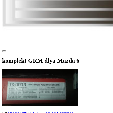
komplekt GRM dlya Mazda 6
on