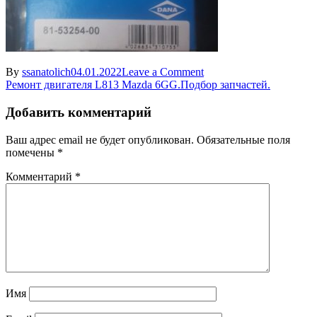
on
By
ssanatolich
04.01.2022
Leave a Comment
Навигация
sal’nik
Ремонт двигателя L813 Mazda 6GG.Подбор запчастей.
shkiva
по
kolenvala
Добавить комментарий
записям
Mazda
Ваш адрес email не будет опубликован.
Обязательные поля
помечены
*
Комментарий
*
Имя