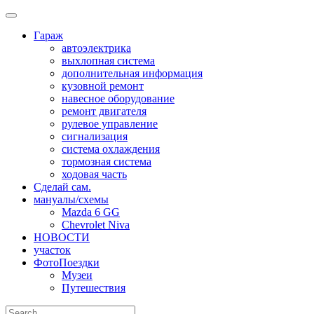
Skip
to
Гараж
content
автоэлектрика
выхлопная система
дополнительная информация
кузовной ремонт
навесное оборудование
ремонт двигателя
рулевое управление
сигнализация
система охлаждения
тормозная система
ходовая часть
Сделай сам.
мануалы/схемы
Mazda 6 GG
Chevrolet Niva
НОВОСТИ
участок
ФотоПоездки
Музеи
Путешествия
Search