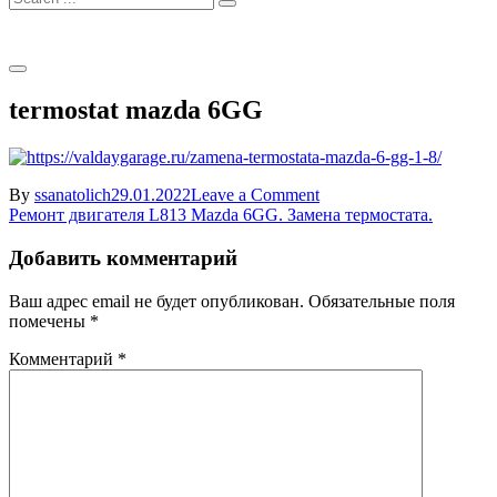
for:
termostat mazda 6GG
on
By
ssanatolich
29.01.2022
Leave a Comment
Навигация
termostat
Ремонт двигателя L813 Mazda 6GG. Замена термостата.
mazda
по
6GG
Добавить комментарий
записям
Ваш адрес email не будет опубликован.
Обязательные поля
помечены
*
Комментарий
*