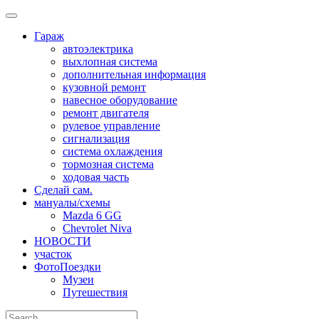
Skip
to
Гараж
content
автоэлектрика
выхлопная система
дополнительная информация
кузовной ремонт
навесное оборудование
ремонт двигателя
рулевое управление
сигнализация
система охлаждения
тормозная система
ходовая часть
Сделай сам.
мануалы/схемы
Mazda 6 GG
Chevrolet Niva
НОВОСТИ
участок
ФотоПоездки
Музеи
Путешествия
Search