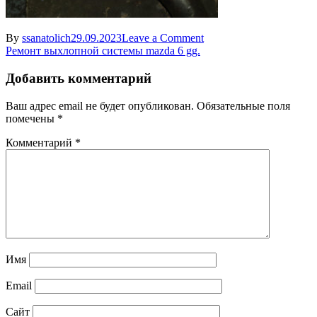
on
By
ssanatolich
29.09.2023
Leave a Comment
Навигация
ASC_2226
Ремонт выхлопной системы mazda 6 gg.
по
Добавить комментарий
записям
Ваш адрес email не будет опубликован.
Обязательные поля
помечены
*
Комментарий
*
Имя
Email
Сайт