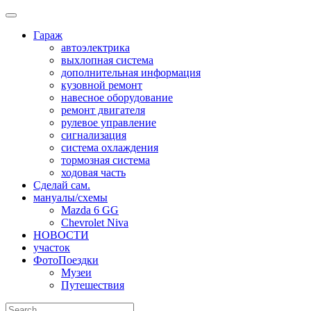
Skip
to
Гараж
content
автоэлектрика
выхлопная система
дополнительная информация
кузовной ремонт
навесное оборудование
ремонт двигателя
рулевое управление
сигнализация
система охлаждения
тормозная система
ходовая часть
Сделай сам.
мануалы/схемы
Mazda 6 GG
Chevrolet Niva
НОВОСТИ
участок
ФотоПоездки
Музеи
Путешествия
Search