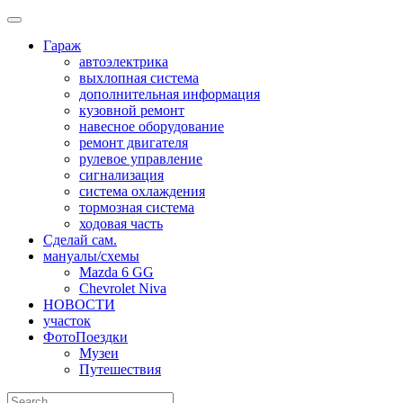
Skip
to
Гараж
content
автоэлектрика
выхлопная система
дополнительная информация
кузовной ремонт
навесное оборудование
ремонт двигателя
рулевое управление
сигнализация
система охлаждения
тормозная система
ходовая часть
Сделай сам.
мануалы/схемы
Mazda 6 GG
Chevrolet Niva
НОВОСТИ
участок
ФотоПоездки
Музеи
Путешествия
Search