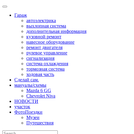
Skip
to
Гараж
content
автоэлектрика
выхлопная система
дополнительная информация
кузовной ремонт
навесное оборудование
ремонт двигателя
рулевое управление
сигнализация
система охлаждения
тормозная система
ходовая часть
Сделай сам.
мануалы/схемы
Mazda 6 GG
Chevrolet Niva
НОВОСТИ
участок
ФотоПоездки
Музеи
Путешествия
Search