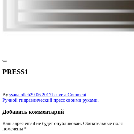
PRESS1
on
By
ssanatolich
29.06.2017
Leave a Comment
Навигация
PRESS1
Ручной гидравлический пресс своими руками.
по
Добавить комментарий
записям
Ваш адрес email не будет опубликован.
Обязательные поля
помечены
*