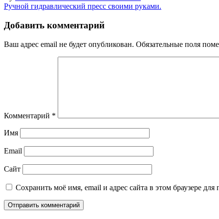
Навигация
PRESS13
Ручной гидравлический пресс своими руками.
по
Добавить комментарий
записям
Ваш адрес email не будет опубликован.
Обязательные поля пом
Комментарий
*
Имя
Email
Сайт
Сохранить моё имя, email и адрес сайта в этом браузере д