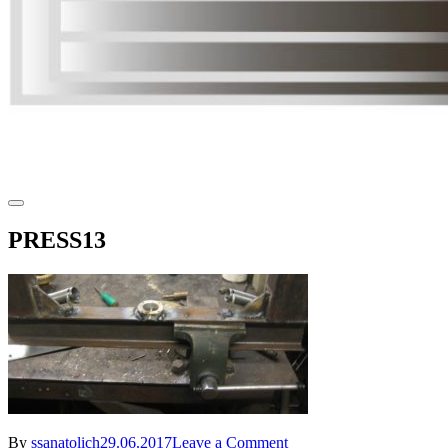
PRESS13
on
By
ssanatolich
29.06.2017
Leave a Comment