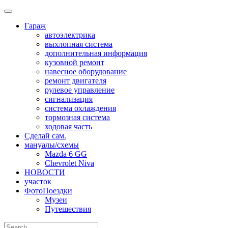
Skip
to
Гараж
content
автоэлектрика
выхлопная система
дополнительная информация
кузовной ремонт
навесное оборудование
ремонт двигателя
рулевое управление
сигнализация
система охлаждения
тормозная система
ходовая часть
Сделай сам.
мануалы/схемы
Mazda 6 GG
Chevrolet Niva
НОВОСТИ
участок
ФотоПоездки
Музеи
Путешествия
Search