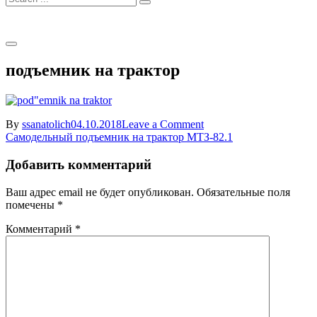
for:
подъемник на трактор
on
By
ssanatolich
04.10.2018
Leave a Comment
Навигация
подъемник
Самодельный подъемник на трактор МТЗ-82.1
на
по
трактор
Добавить комментарий
записям
Ваш адрес email не будет опубликован.
Обязательные поля
помечены
*
Комментарий
*