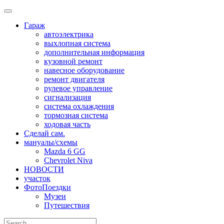
Skip
to
Гараж
content
автоэлектрика
выхлопная система
дополнительная информация
кузовной ремонт
навесное оборудование
ремонт двигателя
рулевое управление
сигнализация
система охлаждения
тормозная система
ходовая часть
Сделай сам.
мануалы/схемы
Mazda 6 GG
Chevrolet Niva
НОВОСТИ
участок
ФотоПоездки
Музеи
Путешествия
Search