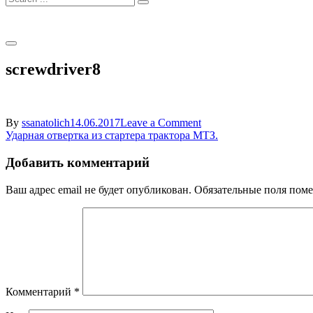
for:
screwdriver8
on
By
ssanatolich
14.06.2017
Leave a Comment
Навигация
screwdriver8
Ударная отвертка из стартера трактора МТЗ.
по
Добавить комментарий
записям
Ваш адрес email не будет опубликован.
Обязательные поля пом
Комментарий
*