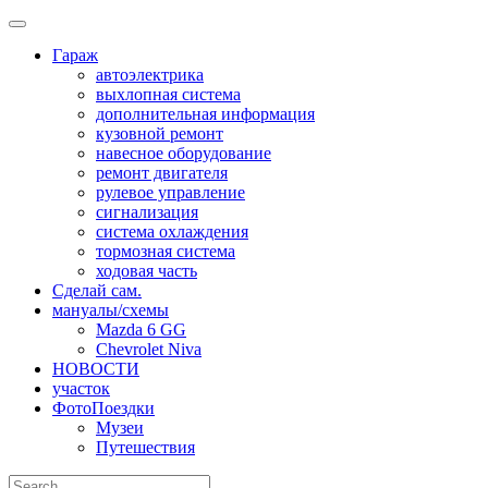
Skip
to
Гараж
content
автоэлектрика
выхлопная система
дополнительная информация
кузовной ремонт
навесное оборудование
ремонт двигателя
рулевое управление
сигнализация
система охлаждения
тормозная система
ходовая часть
Сделай сам.
мануалы/схемы
Mazda 6 GG
Chevrolet Niva
НОВОСТИ
участок
ФотоПоездки
Музеи
Путешествия
Search