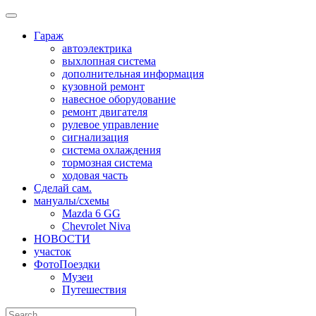
Skip
to
Гараж
content
автоэлектрика
выхлопная система
дополнительная информация
кузовной ремонт
навесное оборудование
ремонт двигателя
рулевое управление
сигнализация
система охлаждения
тормозная система
ходовая часть
Сделай сам.
мануалы/схемы
Mazda 6 GG
Chevrolet Niva
НОВОСТИ
участок
ФотоПоездки
Музеи
Путешествия
Search