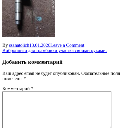
on
By
ssanatolich
13.01.2026
Leave a Comment
Навигация
Exif_JPEG_420
Виброплита для трамбовки участка своими руками.
по
Добавить комментарий
записям
Ваш адрес email не будет опубликован.
Обязательные поля
помечены
*
Комментарий
*