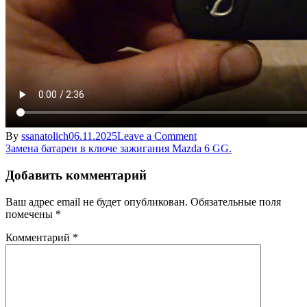
on
By
ssanatolich
06.11.2025
Leave a Comment
Навигация
Замена
Замена батареи в ключе зажигания Mazda 6 GG.
батареи
по
в
Добавить комментарий
записям
ключе
Mazda
Ваш адрес email не будет опубликован.
Обязательные поля
6GG.
помечены
*
Комментарий
*