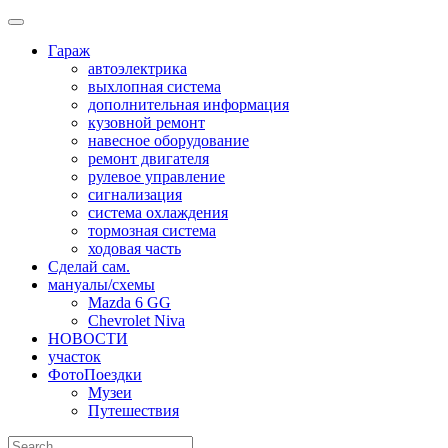
Skip
to
Гараж
content
автоэлектрика
выхлопная система
дополнительная информация
кузовной ремонт
навесное оборудование
ремонт двигателя
рулевое управление
сигнализация
система охлаждения
тормозная система
ходовая часть
Сделай сам.
мануалы/схемы
Mazda 6 GG
Chevrolet Niva
НОВОСТИ
участок
ФотоПоездки
Музеи
Путешествия
Search