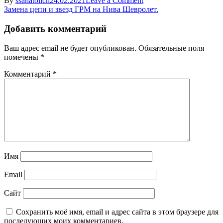
By
ssanatolich
24.02.2021
Leave a Comment
Навигация
GRM
Замена цепи и звезд ГРМ на Нива Шевролет.
Niva
по
Chevrolet5
Добавить комментарий
записям
Ваш адрес email не будет опубликован.
Обязательные поля
помечены
*
Комментарий
*
Имя
Email
Сайт
Сохранить моё имя, email и адрес сайта в этом браузере для
последующих моих комментариев.