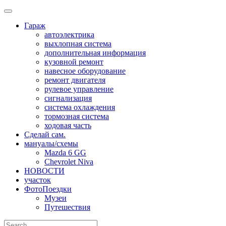
Skip
to
Гараж
content
автоэлектрика
выхлопная система
дополнительная информация
кузовной ремонт
навесное оборудование
ремонт двигателя
рулевое управление
сигнализация
система охлаждения
тормозная система
ходовая часть
Сделай сам.
мануалы/схемы
Mazda 6 GG
Chevrolet Niva
НОВОСТИ
участок
ФотоПоездки
Музеи
Путешествия
Search