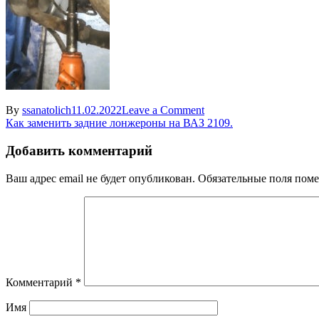
on
By
ssanatolich
11.02.2022
Leave a Comment
Навигация
zamena
Как заменить задние лонжероны на ВАЗ 2109.
lonzherona
по
vaz
Добавить комментарий
записям
2109
Ваш адрес email не будет опубликован.
Обязательные поля пом
Комментарий
*
Имя