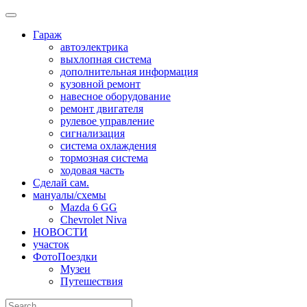
Skip
to
Гараж
content
автоэлектрика
выхлопная система
дополнительная информация
кузовной ремонт
навесное оборудование
ремонт двигателя
рулевое управление
сигнализация
система охлаждения
тормозная система
ходовая часть
Сделай сам.
мануалы/схемы
Mazda 6 GG
Chevrolet Niva
НОВОСТИ
участок
ФотоПоездки
Музеи
Путешествия
Search