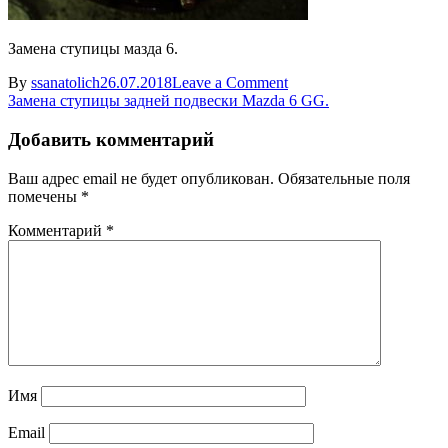
Замена ступицы мазда 6.
on
By
ssanatolich
26.07.2018
Leave a Comment
Навигация
Zadnyaya
Замена ступицы задней подвески Mazda 6 GG.
stupica
по
Mazda
Добавить комментарий
записям
10
Ваш адрес email не будет опубликован.
Обязательные поля
помечены
*
Комментарий
*
Имя
Email