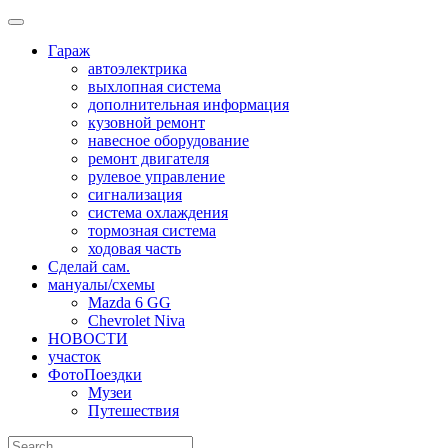
Skip
to
Гараж
content
автоэлектрика
выхлопная система
дополнительная информация
кузовной ремонт
навесное оборудование
ремонт двигателя
рулевое управление
сигнализация
система охлаждения
тормозная система
ходовая часть
Сделай сам.
мануалы/схемы
Mazda 6 GG
Chevrolet Niva
НОВОСТИ
участок
ФотоПоездки
Музеи
Путешествия
Search