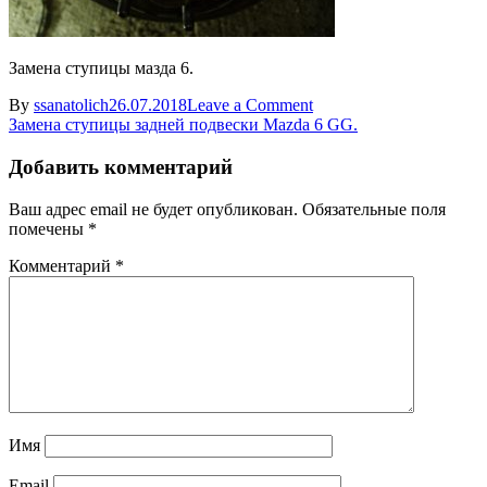
Замена ступицы мазда 6.
on
By
ssanatolich
26.07.2018
Leave a Comment
Навигация
Zadnyaya
Замена ступицы задней подвески Mazda 6 GG.
stupica
по
Mazda
Добавить комментарий
записям
6
Ваш адрес email не будет опубликован.
Обязательные поля
помечены
*
Комментарий
*
Имя
Email