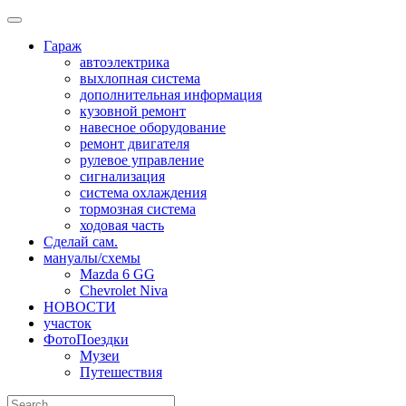
Skip
to
Гараж
content
автоэлектрика
выхлопная система
дополнительная информация
кузовной ремонт
навесное оборудование
ремонт двигателя
рулевое управление
сигнализация
система охлаждения
тормозная система
ходовая часть
Сделай сам.
мануалы/схемы
Mazda 6 GG
Chevrolet Niva
НОВОСТИ
участок
ФотоПоездки
Музеи
Путешествия
Search