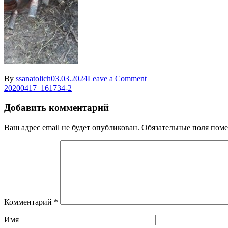
on
By
ssanatolich
03.03.2024
Leave a Comment
Навигация
20200417_161734-
20200417_161734-2
2
по
Добавить комментарий
записям
Ваш адрес email не будет опубликован.
Обязательные поля пом
Комментарий
*
Имя