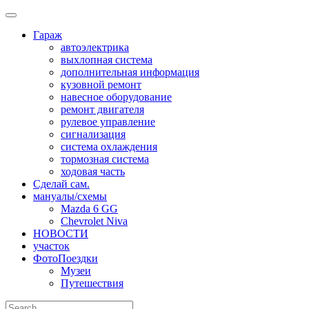
Skip
to
Гараж
content
автоэлектрика
выхлопная система
дополнительная информация
кузовной ремонт
навесное оборудование
ремонт двигателя
рулевое управление
сигнализация
система охлаждения
тормозная система
ходовая часть
Сделай сам.
мануалы/схемы
Mazda 6 GG
Chevrolet Niva
НОВОСТИ
участок
ФотоПоездки
Музеи
Путешествия
Search