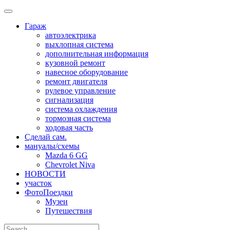
Skip
to
Гараж
content
автоэлектрика
выхлопная система
дополнительная информация
кузовной ремонт
навесное оборудование
ремонт двигателя
рулевое управление
сигнализация
система охлаждения
тормозная система
ходовая часть
Сделай сам.
мануалы/схемы
Mazda 6 GG
Chevrolet Niva
НОВОСТИ
участок
ФотоПоездки
Музеи
Путешествия
Search