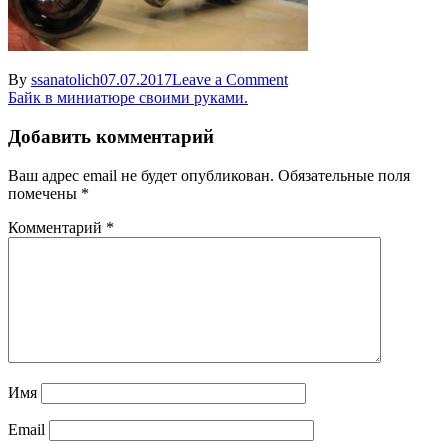
on
By
ssanatolich
07.07.2017
Leave a Comment
Навигация
bike0
Байк в миниатюре своими руками.
по
Добавить комментарий
записям
Ваш адрес email не будет опубликован.
Обязательные поля
помечены
*
Комментарий
*
Имя
Email