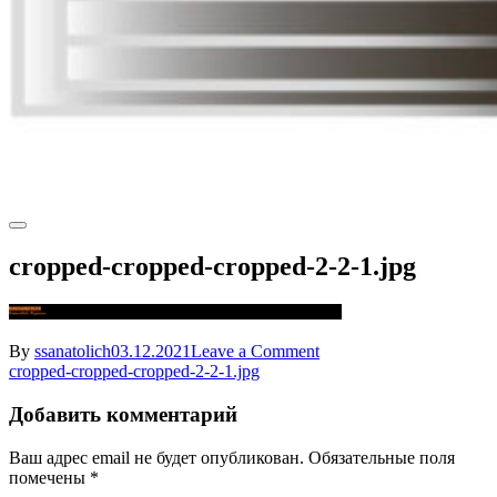
cropped-cropped-cropped-2-2-1.jpg
on
By
ssanatolich
03.12.2021
Leave a Comment
Навигация
cropped-
cropped-cropped-cropped-2-2-1.jpg
cropped-
по
cropped-
Добавить комментарий
записям
2-
2-
Ваш адрес email не будет опубликован.
Обязательные поля
1.jpg
помечены
*