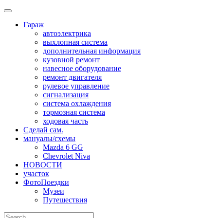
Skip
to
Гараж
content
автоэлектрика
выхлопная система
дополнительная информация
кузовной ремонт
навесное оборудование
ремонт двигателя
рулевое управление
сигнализация
система охлаждения
тормозная система
ходовая часть
Сделай сам.
мануалы/схемы
Mazda 6 GG
Chevrolet Niva
НОВОСТИ
участок
ФотоПоездки
Музеи
Путешествия
Search