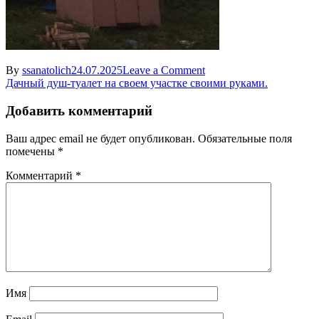
on
By
ssanatolich
24.07.2025
Leave a Comment
Навигация
Дачный душ-туалет на своем участке своими руками.
по
Добавить комментарий
записям
Ваш адрес email не будет опубликован.
Обязательные поля
помечены
*
Комментарий
*
Имя