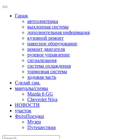
Skip
to
Гараж
content
автоэлектрика
выхлопная система
дополнительная информация
кузовной ремонт
навесное оборудование
ремонт двигателя
рулевое управление
сигнализация
система охлаждения
тормозная система
ходовая часть
Сделай сам.
мануалы/схемы
Mazda 6 GG
Chevrolet Niva
НОВОСТИ
участок
ФотоПоездки
Музеи
Путешествия
Search