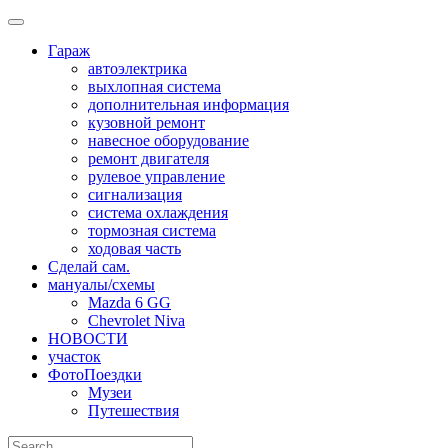
Skip
to
Гараж
content
автоэлектрика
выхлопная система
дополнительная информация
кузовной ремонт
навесное оборудование
ремонт двигателя
рулевое управление
сигнализация
система охлаждения
тормозная система
ходовая часть
Сделай сам.
мануалы/схемы
Mazda 6 GG
Chevrolet Niva
НОВОСТИ
участок
ФотоПоездки
Музеи
Путешествия
Search