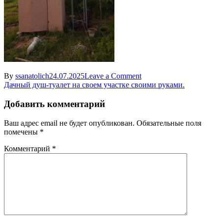
on
By
ssanatolich
24.07.2025
Leave a Comment
Навигация
Exif_JPEG_420
Дачный душ-туалет на своем участке своими руками.
по
Добавить комментарий
записям
Ваш адрес email не будет опубликован.
Обязательные поля
помечены
*
Комментарий
*