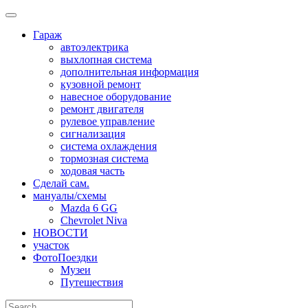
Skip
to
Гараж
content
автоэлектрика
выхлопная система
дополнительная информация
кузовной ремонт
навесное оборудование
ремонт двигателя
рулевое управление
сигнализация
система охлаждения
тормозная система
ходовая часть
Сделай сам.
мануалы/схемы
Mazda 6 GG
Chevrolet Niva
НОВОСТИ
участок
ФотоПоездки
Музеи
Путешествия
Search