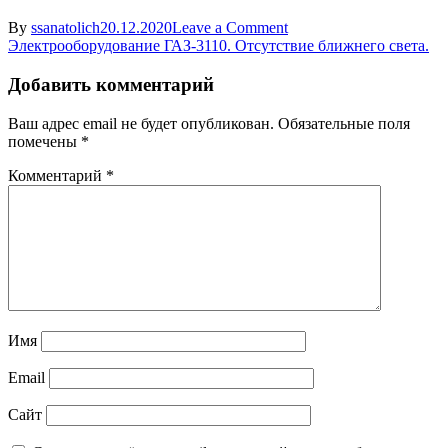
on
By
ssanatolich
20.12.2020
Leave a Comment
Навигация
knopka
Электрооборудование ГАЗ-3110. Отсутствие ближнего света.
vklyucheniya
по
sveta
Добавить комментарий
записям
Ваш адрес email не будет опубликован.
Обязательные поля
помечены
*
Комментарий
*
Имя
Email
Сайт