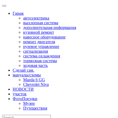
Skip
to
Гараж
content
автоэлектрика
выхлопная система
дополнительная информация
кузовной ремонт
навесное оборудование
ремонт двигателя
рулевое управление
сигнализация
система охлаждения
тормозная система
ходовая часть
Сделай сам.
мануалы/схемы
Mazda 6 GG
Chevrolet Niva
НОВОСТИ
участок
ФотоПоездки
Музеи
Путешествия
Search