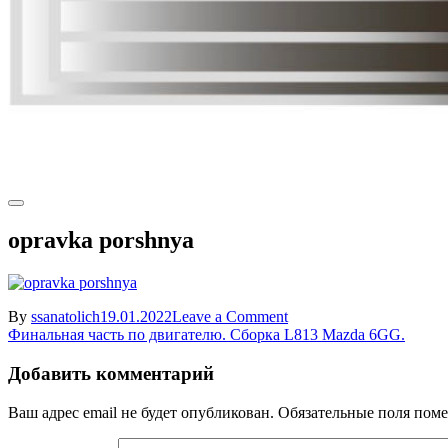
opravka porshnya
on
By
ssanatolich
19.01.2022
Leave a Comment
Навигация
opravka
Финальная часть по двигателю. Сборка L813 Mazda 6GG.
porshnya
по
Добавить комментарий
записям
Ваш адрес email не будет опубликован.
Обязательные поля пом