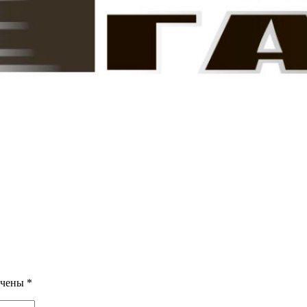
ечены
*