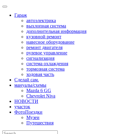
Skip
to
Гараж
content
автоэлектрика
выхлопная система
дополнительная информация
кузовной ремонт
навесное оборудование
ремонт двигателя
рулевое управление
сигнализация
система охлаждения
тормозная система
ходовая часть
Сделай сам.
мануалы/схемы
Mazda 6 GG
Chevrolet Niva
НОВОСТИ
участок
ФотоПоездки
Музеи
Путешествия
Search