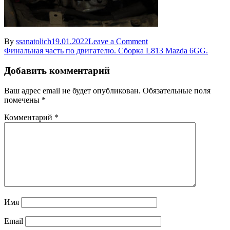
on
By
ssanatolich
19.01.2022
Leave a Comment
Навигация
ustanovka
Финальная часть по двигателю. Сборка L813 Mazda 6GG.
shkiva
по
kolenchatogo
Добавить комментарий
записям
vala
dvigatelya
Ваш адрес email не будет опубликован.
Обязательные поля
Mazda
помечены
*
6
Комментарий
*
Имя
Email