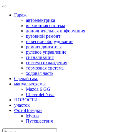
Skip
to
Гараж
content
автоэлектрика
выхлопная система
дополнительная информация
кузовной ремонт
навесное оборудование
ремонт двигателя
рулевое управление
сигнализация
система охлаждения
тормозная система
ходовая часть
Сделай сам.
мануалы/схемы
Mazda 6 GG
Chevrolet Niva
НОВОСТИ
участок
ФотоПоездки
Музеи
Путешествия
Search