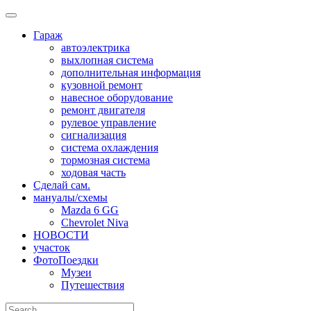
Skip
to
Гараж
content
автоэлектрика
выхлопная система
дополнительная информация
кузовной ремонт
навесное оборудование
ремонт двигателя
рулевое управление
сигнализация
система охлаждения
тормозная система
ходовая часть
Сделай сам.
мануалы/схемы
Mazda 6 GG
Chevrolet Niva
НОВОСТИ
участок
ФотоПоездки
Музеи
Путешествия
Search