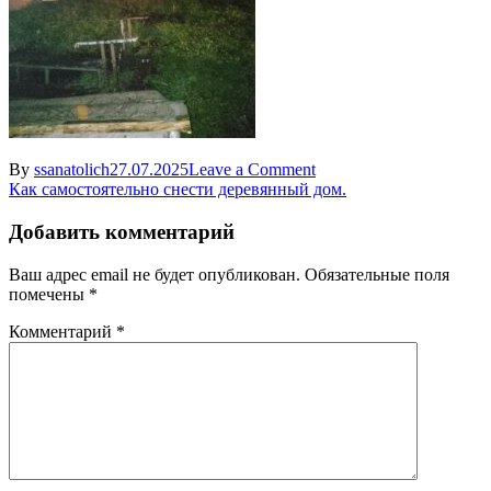
on
By
ssanatolich
27.07.2025
Leave a Comment
Навигация
Exif_JPEG_420
Как самостоятельно снести деревянный дом.
по
Добавить комментарий
записям
Ваш адрес email не будет опубликован.
Обязательные поля
помечены
*
Комментарий
*