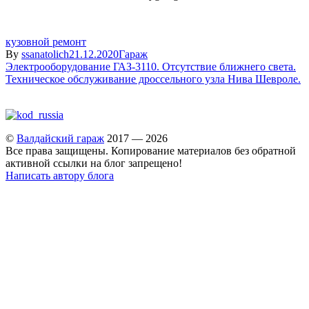
кузовной ремонт
By
ssanatolich
21.12.2020
Гараж
Навигация
Электрооборудование ГАЗ-3110. Отсутствие ближнего света.
Техническое обслуживание дроссельного узла Нива Шевроле.
по
записям
©
Валдайский гараж
2017 — 2026
Все права защищены. Копирование материалов без обратной
активной ссылки на блог запрещено!
Написать автору блога