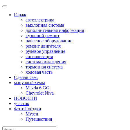
Skip
to
Гараж
content
автоэлектрика
выхлопная система
дополнительная информация
кузовной ремонт
навесное оборудование
ремонт двигателя
рулевое управление
сигнализация
система охлаждения
тормозная система
ходовая часть
Сделай сам.
мануалы/схемы
Mazda 6 GG
Chevrolet Niva
НОВОСТИ
участок
ФотоПоездки
Музеи
Путешествия
Search